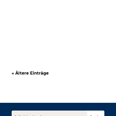
Allgemeine Geschäftsbedingungen (AGB)
werden in vielen Unternehmen stiefmütterlich
behandelt. Häufig werden sie...
« Ältere Einträge