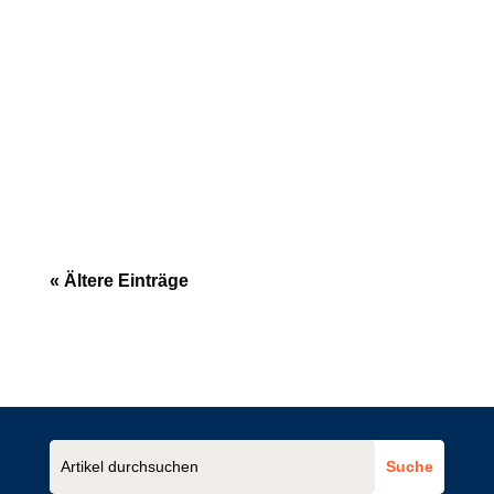
Allgemeine Geschäftsbedingungen (AGB)
werden in vielen Unternehmen stiefmütterlich
behandelt. Häufig werden sie...
« Ältere Einträge