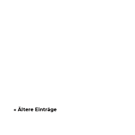
Allgemeine Geschäftsbedingungen (AGB)
werden in vielen Unternehmen
stiefmütterlich behandelt. Häufig werden
sie...
« Ältere Einträge