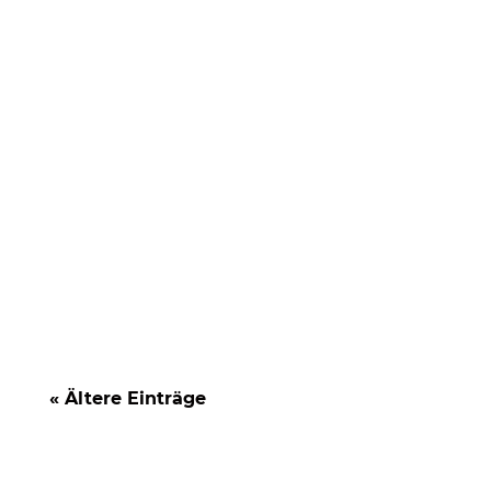
Allgemeine Geschäftsbedingungen (AGB)
werden in vielen Unternehmen
stiefmütterlich behandelt. Häufig werden
sie...
« Ältere Einträge