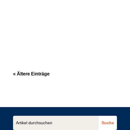
Allgemeine Geschäftsbedingungen (AGB)
werden in vielen Unternehmen stiefmütterlich
behandelt. Häufig werden sie...
« Ältere Einträge