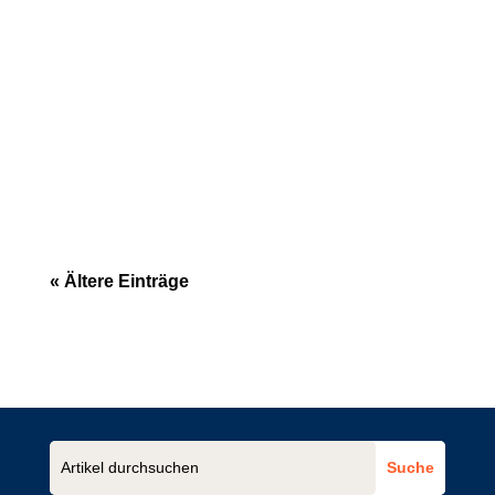
Allgemeine Geschäftsbedingungen (AGB)
werden in vielen Unternehmen stiefmütterlich
behandelt. Häufig werden sie...
« Ältere Einträge