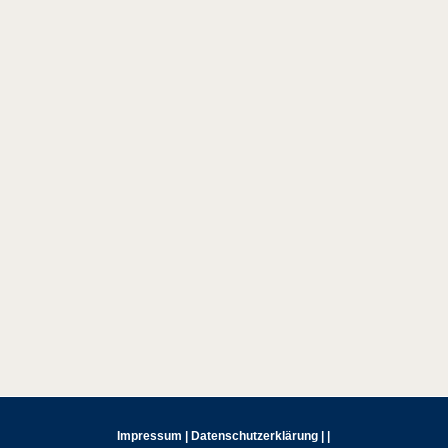
Allgemeine Geschäftsbedingungen (AGB)
werden in vielen Unternehmen stiefmütterlich
behandelt. Häufig werden sie...
Impressum
|
Datenschutzerklärung
|
|